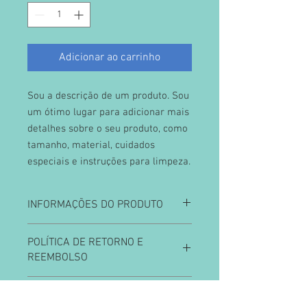
Adicionar ao carrinho
Sou a descrição de um produto. Sou 
um ótimo lugar para adicionar mais 
detalhes sobre o seu produto, como 
tamanho, material, cuidados 
especiais e instruções para limpeza.
INFORMAÇÕES DO PRODUTO
Sou um detalhe do produto. Sou um
POLÍTICA DE RETORNO E
ótimo lugar para adicionar mais
REEMBOLSO
detalhes sobre o seu produto, como
tamanho, material, cuidados especiais e
Política de retorno e reembolso. Sou um
instruções para limpeza. Este também é
INFORMAÇÕES DE ENTREGA
ótimo lugar para que seus clientes
um ótimo lugar para escrever o que